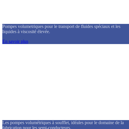
Pompes volumetriques
Pompes volumetriques pour le transport de fluides spéciaux et les
liquides à viscosité élevée.
En savoir plus
Pompes volumetriques à soufflet
Les pompes volumétriques à soufflet, idéales pour le domaine de la
fabrication pour les semi-conducteurs.