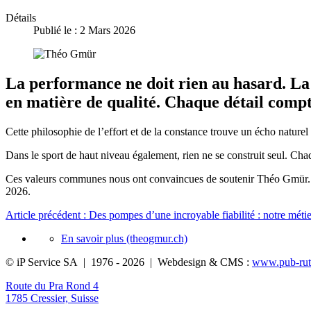
Détails
Publié le : 2 Mars 2026
La performance ne doit rien au hasard. La f
en matière de qualité. Chaque détail compt
Cette philosophie de l’effort et de la constance trouve un écho nature
Dans le sport de haut niveau également, rien ne se construit seul. Cha
Ces valeurs communes nous ont convaincues de soutenir Théo Gmür. N
2026.
Article précédent : Des pompes d’une incroyable fiabilité : notre méti
En savoir plus (theogmur.ch)
© iP Service SA | 1976 - 2026 | Webdesign & CMS :
www.pub-rut
Route du Pra Rond 4
1785 Cressier, Suisse