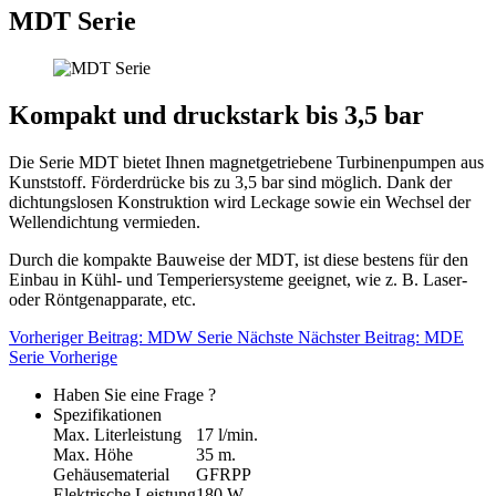
MDT Serie
Kompakt und druckstark bis 3,5 bar
Die Serie MDT bietet Ihnen magnetgetriebene Turbinenpumpen aus
Kunststoff. Förderdrücke bis zu 3,5 bar sind möglich. Dank der
dichtungslosen Konstruktion wird Leckage sowie ein Wechsel der
Wellendichtung vermieden.
Durch die kompakte Bauweise der MDT, ist diese bestens für den
Einbau in Kühl- und Temperiersysteme geeignet, wie z. B. Laser-
oder Röntgenapparate, etc.
Vorheriger Beitrag: MDW Serie
Nächste
Nächster Beitrag: MDE
Serie
Vorherige
Haben Sie eine Frage ?
Spezifikationen
Max. Literleistung
17 l/min.
Max. Höhe
35 m.
Gehäusematerial
GFRPP
Elektrische Leistung
180 W