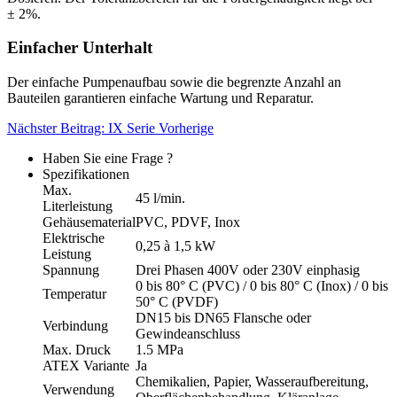
± 2%.
Einfacher Unterhalt
Der einfache Pumpenaufbau sowie die begrenzte Anzahl an
Bauteilen garantieren einfache Wartung und Reparatur.
Nächster Beitrag: IX Serie
Vorherige
Haben Sie eine Frage ?
Spezifikationen
Max.
45 l/min.
Literleistung
Gehäusematerial
PVC, PDVF, Inox
Elektrische
0,25 à 1,5 kW
Leistung
Spannung
Drei Phasen 400V oder 230V einphasig
0 bis 80° C (PVC) / 0 bis 80° C (Inox) / 0 bis
Temperatur
50° C (PVDF)
DN15 bis DN65 Flansche oder
Verbindung
Gewindeanschluss
Max. Druck
1.5 MPa
ATEX Variante
Ja
Chemikalien, Papier, Wasseraufbereitung,
Verwendung