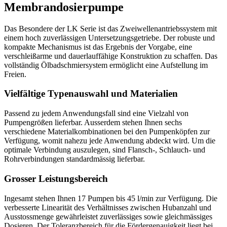
Membrandosierpumpe
Das Besondere der LK Serie ist das Zweiwellenantriebssystem mit
einem hoch zuverlässigen Untersetzungsgetriebe. Der robuste und
kompakte Mechanismus ist das Ergebnis der Vorgabe, eine
verschleißarme und dauerlauffähige Konstruktion zu schaffen. Das
vollständig Ölbadschmiersystem ermöglicht eine Aufstellung im
Freien.
Vielfältige Typenauswahl und Materialien
Passend zu jedem Anwendungsfall sind eine Vielzahl von
Pumpengrößen lieferbar. Ausserdem stehen Ihnen sechs
verschiedene Materialkombinationen bei den Pumpenköpfen zur
Verfügung, womit nahezu jede Anwendung abdeckt wird. Um die
optimale Verbindung auszulegen, sind Flansch-, Schlauch- und
Rohrverbindungen standardmässig lieferbar.
Grosser Leistungsbereich
Ingesamt stehen Ihnen 17 Pumpen bis 45 l/min zur Verfügung. Die
verbesserte Linearität des Verhältnisses zwischen Hubanzahl und
Ausstossmenge gewährleistet zuverlässiges sowie gleichmässiges
Dosieren. Der Toleranzbereich für die Fördergenauigkeit liegt bei