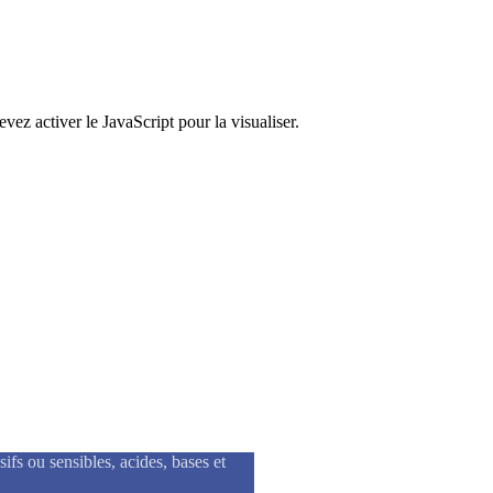
ez activer le JavaScript pour la visualiser.
tique
fs ou sensibles, acides, bases et