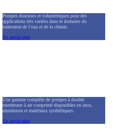
Pompes doseuses
Pompes doseuses et volumétriques pour des
applications très variées dans le domaine du
traitement de l’eau et de la chimie.
En savoir plus
Pompes pneumatiques à double membrane
Une gamme complète de pompes à double
membrane à air comprimé disponibles en inox,
aluminium et matériaux synthétiques.
En savoir plus