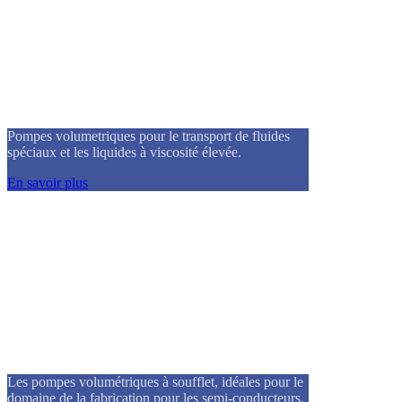
Pompes volumetriques
Pompes volumetriques pour le transport de fluides
spéciaux et les liquides à viscosité élevée.
En savoir plus
Pompes volumetriques à soufflet
Les pompes volumétriques à soufflet, idéales pour le
domaine de la fabrication pour les semi-conducteurs.